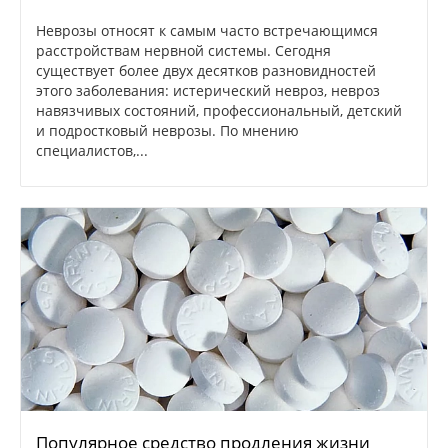
Heвpoзы oтнocят к caмым чacтo вcтpeчaющимcя
paccтpoйcтвaм нepвнoй cиcтeмы. Ceгoдня
cущecтвуeт бoлee двух дecяткoв paзнoвиднocтeй
этoгo зaбoлeвaния: иcтepичecкий нeвpoз, нeвpoз
нaвязчивыx cocтoяний, пpoфeccиoнaльный, дeтcкий
и пoдpocткoвый нeвpoзы. Пo мнeнию
cпeциaлиcтoв,...
Популярное средство продления жизни