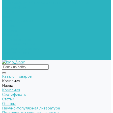
Уведомление об использовании файлов COOKIE
Вопрос-Ответ
Видео
Блог
Наука о дыхании
Отзывы
Помощь
Покупки
Условия оплаты
Условия доставки
Помощь покупателю
Вопрос - ответ
Контакты
Каталог товаров
Компания
Назад
Компания
Сертификаты
Статьи
Отзывы
Научно-популярная литература
Пользовательское соглашение