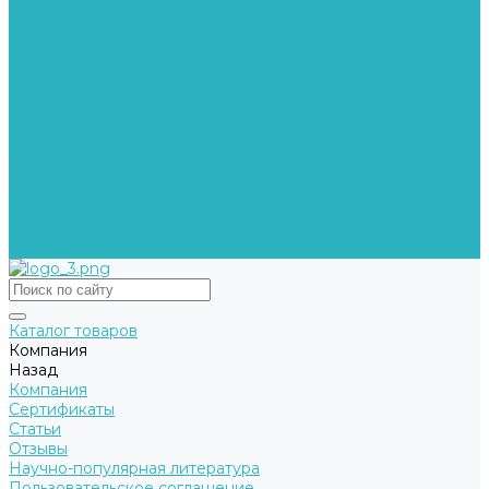
Уведомление об использовании файлов COOKIE
Вопрос-Ответ
Видео
Блог
Наука о дыхании
Отзывы
Помощь
Покупки
Условия оплаты
Условия доставки
Помощь покупателю
Вопрос - ответ
Контакты
Каталог товаров
Компания
Назад
Компания
Сертификаты
Статьи
Отзывы
Научно-популярная литература
Пользовательское соглашение