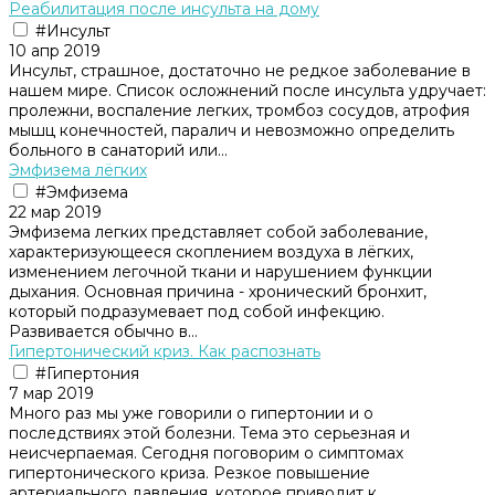
Реабилитация после инсульта на дому
#Инсульт
10 апр 2019
Инсульт, страшное, достаточно не редкое заболевание в
нашем мире. Список осложнений после инсульта удручает:
пролежни, воспаление легких, тромбоз сосудов, атрофия
мышц конечностей, паралич и невозможно определить
больного в санаторий или...
Эмфизема лёгких
#Эмфизема
22 мар 2019
Эмфизема легких представляет собой заболевание,
характеризующееся скоплением воздуха в лёгких,
изменением легочной ткани и нарушением функции
дыхания. Основная причина - хронический бронхит,
который подразумевает под собой инфекцию.
Развивается обычно в...
Гипертонический криз. Как распознать
#Гипертония
7 мар 2019
Много раз мы уже говорили о гипертонии и о
последствиях этой болезни. Тема это серьезная и
неисчерпаемая. Сегодня поговорим о симптомах
гипертонического криза. Резкое повышение
артериального давления, которое приводит к...