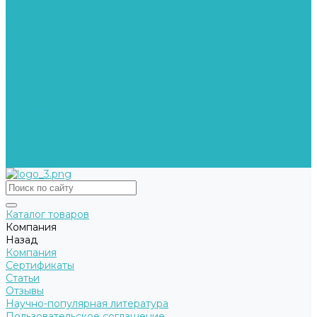
Уведомление об использовании файлов COOKIE
Вопрос-Ответ
Видео
Блог
Наука о дыхании
Отзывы
Помощь
Покупки
Условия оплаты
Условия доставки
Помощь покупателю
Вопрос - ответ
Контакты
Каталог товаров
Компания
Назад
Компания
Сертификаты
Статьи
Отзывы
Научно-популярная литература
Пользовательское соглашение