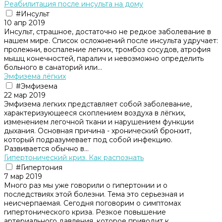
Реабилитация после инсульта на дому
#Инсульт
10 апр 2019
Инсульт, страшное, достаточно не редкое заболевание в
нашем мире. Список осложнений после инсульта удручает:
пролежни, воспаление легких, тромбоз сосудов, атрофия
мышц конечностей, паралич и невозможно определить
больного в санаторий или...
Эмфизема лёгких
#Эмфизема
22 мар 2019
Эмфизема легких представляет собой заболевание,
характеризующееся скоплением воздуха в лёгких,
изменением легочной ткани и нарушением функции
дыхания. Основная причина - хронический бронхит,
который подразумевает под собой инфекцию.
Развивается обычно в...
Гипертонический криз. Как распознать
#Гипертония
7 мар 2019
Много раз мы уже говорили о гипертонии и о
последствиях этой болезни. Тема это серьезная и
неисчерпаемая. Сегодня поговорим о симптомах
гипертонического криза. Резкое повышение
артериального давления, которое приводит к...