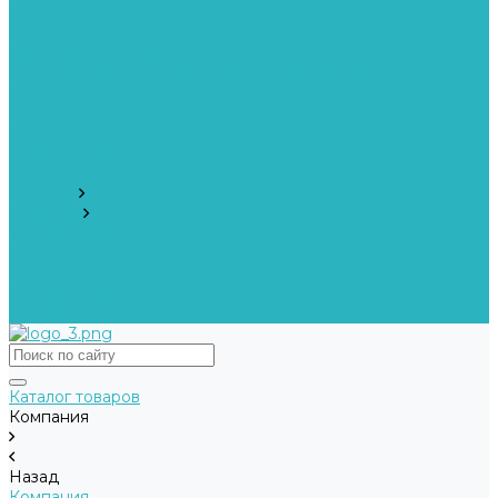
Политика обработки персональных данных
Сведения о реализуемых требованиях по защите
персональных данных
Уведомление об использовании файлов COOKIE
Вопрос-Ответ
Видео
Блог
Наука о дыхании
Отзывы
Помощь
Покупки
Условия оплаты
Условия доставки
Помощь покупателю
Вопрос - ответ
Контакты
Каталог товаров
Компания
Назад
Компания