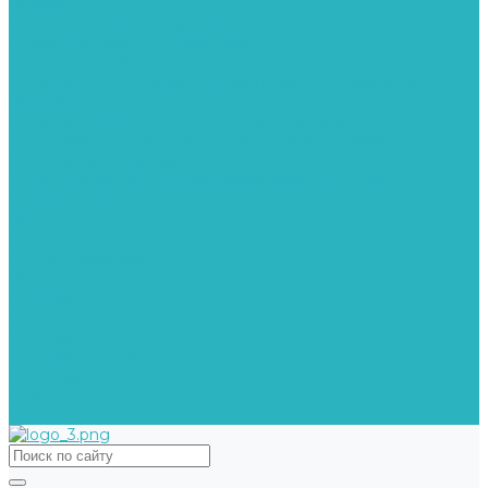
Отзывы
Научно-популярная литература
Пользовательское соглашение
Согласие на обработку персональных данных
Согласие на получение рекламно-информационных
материалов
Политика обработки персональных данных
Сведения о реализуемых требованиях по защите
персональных данных
Уведомление об использовании файлов COOKIE
Вопрос-Ответ
Видео
Блог
Наука о дыхании
Отзывы
Помощь
Покупки
Условия оплаты
Условия доставки
Помощь покупателю
Вопрос - ответ
Контакты