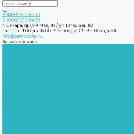
8 (800) 500-64-19
8 (800) 500-64-19
г. Самара, пр-д 9 Мая, 18 / ул. Гагарина, 153
Пн-Пт: с 9:00 до 18:00 (без обеда) Cб-Вс: Выходной
info@samozdrav.ru
Заказать звонок
Каталог товаров
Компания
Сертификаты
Статьи
Отзывы
Научно-популярная литература
Пользовательское соглашение
Согласие на обработку персональных данных
Согласие на получение рекламно-информационных матери
Политика обработки персональных данных
Сведения о реализуемых требованиях по защите персональ
Уведомление об использовании файлов COOKIE
Вопрос-Ответ
Видео
Блог
Наука о дыхании
Отзывы