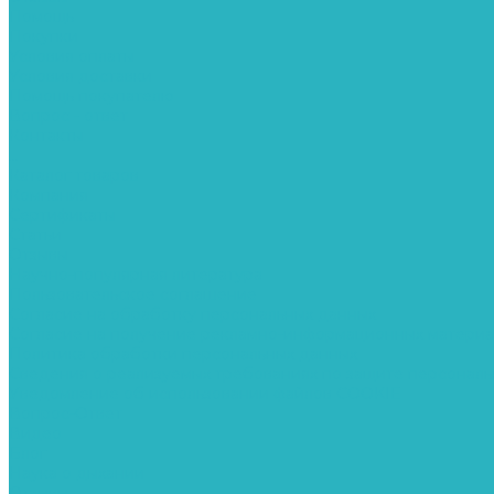
Помощь
Покупки
Условия оплаты
Условия доставки
Помощь покупателю
Вопрос - ответ
Контакты
...
Каталог товаров
Компания
Сертификаты
Статьи
Отзывы
Научно-популярная литература
Пользовательское соглашение
Согласие на обработку персональных данных
Согласие на получение рекламно-информационных матери
Политика обработки персональных данных
Сведения о реализуемых требованиях по защите персональ
Уведомление об использовании файлов COOKIE
Вопрос-Ответ
Видео
Блог
Наука о дыхании
Отзывы