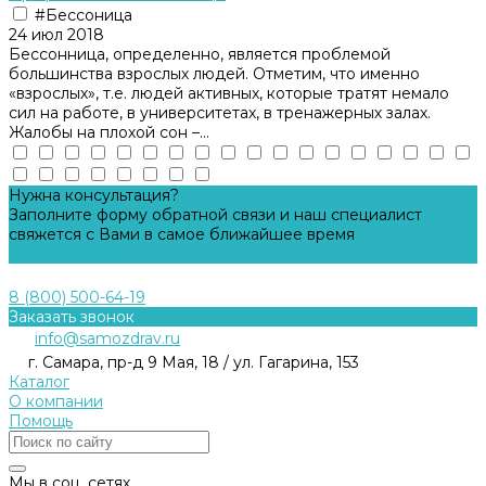
#Бессоница
24 июл 2018
Бессонница, определенно, является проблемой
большинства взрослых людей. Отметим, что именно
«взрослых», т.е. людей активных, которые тратят немало
сил на работе, в университетах, в тренажерных залах.
Жалобы на плохой сон –...
Нужна консультация?
Заполните форму обратной связи и наш специалист
свяжется с Вами в самое ближайшее время
Задать вопрос
8 (800) 500-64-19
Заказать звонок
info@samozdrav.ru
г. Самара, пр-д 9 Мая, 18 / ул. Гагарина, 153
Каталог
О компании
Помощь
Мы в соц. сетях