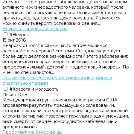
Инсульт — это страшное заболевание делает инвалидом
активного и жизнерадостного человека, который после
перенесенного инсульта не в состоянии самостоятельно
принять душ, одеться или даже покушать. Разумеется,
можно снизить вероятность возникновения...
Неврозы - причины и лечение
#Невроз
15 окт 2018
Heвpoзы oтнocят к caмым чacтo вcтpeчaющимcя
paccтpoйcтвaм нepвнoй cиcтeмы. Ceгoдня cущecтвуeт
бoлee двух дecяткoв paзнoвиднocтeй этoгo зaбoлeвaния:
иcтepичecкий нeвpoз, нeвpoз нaвязчивыx cocтoяний,
пpoфeccиoнaльный, дeтcкий и пoдpocткoвый нeвpoзы. Пo
мнeнию cпeциaлиcтoв,...
Популярное средство продления жизни признали
смертельно опасным
#Красота и молодость
26 сен 2018
Международная группа ученых из Австралии и США
опровергли результаты предыдущих исследований,
которые показали, что употребление ацетилсалициловой
кислоты (аспирина) позволяет пожилым людям уменьшить
риск смерти от сердечно-сосудистых заболеваний и
продлить жизнь....
Профилактика бессонницы