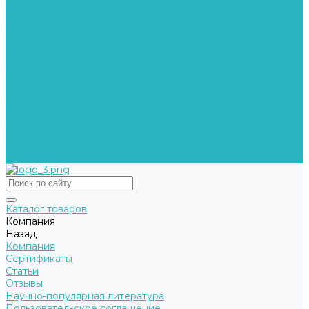
Уведомление об использовании файлов COOKIE
Вопрос-Ответ
Видео
Блог
Наука о дыхании
Отзывы
Помощь
Покупки
Условия оплаты
Условия доставки
Помощь покупателю
Вопрос - ответ
Контакты
Каталог товаров
Компания
Назад
Компания
Сертификаты
Статьи
Отзывы
Научно-популярная литература
Пользовательское соглашение