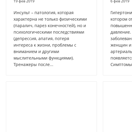
19 фев 2019
6 фев 2019
Инсульт – патология, которая
Гипертони
характерна не только физическими
котором о
(паралич, парез конечностей), но и
повышенн
психологическими последствиями
давление.
(депрессия, апатия, потеря
заболеван
интереса к жизни, проблемы с
женщин и 
вниманием и другими
артериаль
мыслительными функциями).
появляетс
Тренажеры после...
Симптомы.