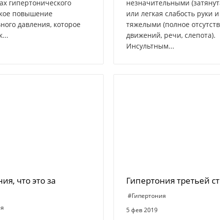
ах гипертонического
незначительными (затянут
зкое повышение
или легкая слабость руки и
ного давления, которое
тяжелыми (полное отсутст
...
движений, речи, слепота).
Инсультным...
ия, что это за
Гипертония третьей с
#Гипертония
ия
5 фев 2019