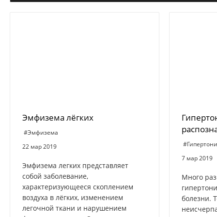
Эмфизема лёгких
Гиперто
распозн
#Эмфизема
#Гипертон
22 мар 2019
7 мар 2019
Эмфизема легких представляет
собой заболевание,
Много раз
характеризующееся скоплением
гипертони
воздуха в лёгких, изменением
болезни. 
легочной ткани и нарушением
неисчерпа