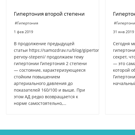
Гипертония второй степени
Гиперто
#Гипертония
#Гипертон
1 фев 2019
31 янв 2019
В продолжение предыдущей
Сегодня м
статьи https://samozdrav.ru/blog/gipertoniya-
гипертони
pervoy-stepeni/ продолжаем тему
секрет, ч
гипертонии Гипертония 2 степени
— это сам
— состояние, характеризующееся
которой о
стойким повышением
Гипертони
артериального давления до
начальный
показателей 160/100 и выше. При
этом АД редко возвращается к
норме самостоятельно,...