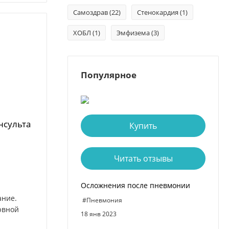
Самоздрав
(22)
Стенокардия
(1)
ХОБЛ
(1)
Эмфизема
(3)
Популярное
нсульта
Купить
Читать отзывы
Осложнения после пневмонии
ание.
#Пневмония
рвной
18 янв 2023