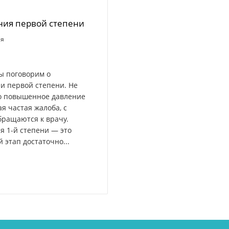
ния первой степени
ия
ы поговорим о
и первой степени. Не
то повышенное давление
ая частая жалоба, с
бращаются к врачу.
я 1-й степени — это
 этап достаточно...