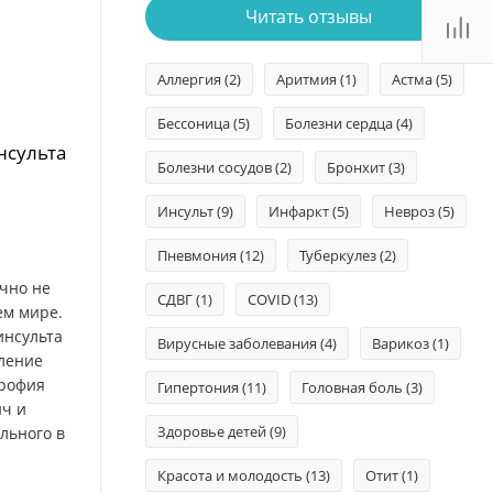
Читать отзывы
Аллергия
(2)
Аритмия
(1)
Астма
(5)
Бессоница
(5)
Болезни сердца
(4)
нсульта
Болезни сосудов
(2)
Бронхит
(3)
Инсульт
(9)
Инфаркт
(5)
Невроз
(5)
Пневмония
(12)
Туберкулез
(2)
очно не
СДВГ
(1)
COVID
(13)
ем мире.
инсульта
Вирусные заболевания
(4)
Варикоз
(1)
аление
трофия
Гипертония
(11)
Головная боль
(3)
ч и
Здоровье детей
(9)
льного в
Красота и молодость
(13)
Отит
(1)