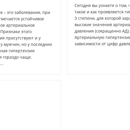
Сегодня вы узнаете о том, 
такое и как проявляется г
я – это заболевание, при
3 степени, для которой ха
тмечается устойчивое
высокие значения артериа
ое артериальное
давления (сокращенно АД).
 Признаки этого
Артериальную гипертензи
ия присутствуют и у
зависимости от цифр давле
у мужчин, но у последних
ная гипертензия
я гораздо чаще.
..