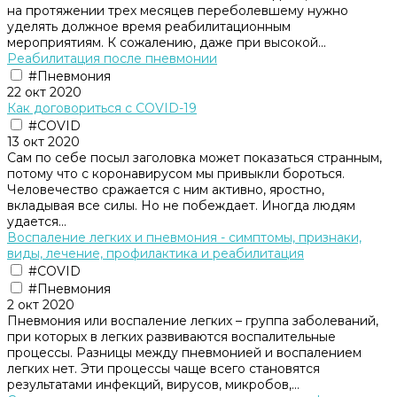
на протяжении трех месяцев переболевшему нужно
уделять должное время реабилитационным
мероприятиям. К сожалению, даже при высокой...
Реабилитация после пневмонии
#Пневмония
22 окт 2020
Как договориться с COVID-19
#COVID
13 окт 2020
Сам по себе посыл заголовка может показаться странным,
потому что с коронавирусом мы привыкли бороться.
Человечество сражается с ним активно, яростно,
вкладывая все силы. Но не побеждает. Иногда людям
удается...
Воспаление легких и пневмония - симптомы, признаки,
виды, лечение, профилактика и реабилитация
#COVID
#Пневмония
2 окт 2020
Пневмония или воспаление легких – группа заболеваний,
при которых в легких развиваются воспалительные
процессы. Разницы между пневмонией и воспалением
легких нет. Эти процессы чаще всего становятся
результатами инфекций, вирусов, микробов,...