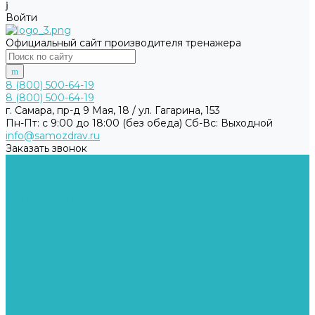
Войти
Официальный сайт производителя тренажера
8 (800) 500-64-19
8 (800) 500-64-19
г. Самара, пр-д 9 Мая, 18 / ул. Гагарина, 153
Пн-Пт: с 9:00 до 18:00 (без обеда) Cб-Вс: Выходной
info@samozdrav.ru
Заказать звонок
...
Каталог товаров
Компания
Сертификаты
Статьи
Отзывы
Научно-популярная литература
Пользовательское соглашение
Согласие на обработку персональных данных
Согласие на получение рекламно-информационных
материалов
Политика обработки персональных данных
Сведения о реализуемых требованиях по защите