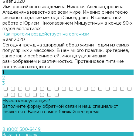
6 авг 2020
Имя российского академика Николая Александровича
Агаджаняна известно во всем мире. Именно с ним тесно
связано создание метода «Самоздрав». В совместной
работе с Юрием Николаевичем Мишустиным в конце 90-х
годов воплотился...
Как протеин воздействует на организм
6 авг 2020
Сегодня тренд на здоровый образ жизни - один из самых
популярных и массовых. В нем много практик, критериев,
запретов и особенностей, иногда удивляющих
разнообразием и хаотичностью. Протеиновое питание
постоянно находится...
1
2
3
Нужна консультация?
Заполните форму обратной связи и наш специалист
свяжется с Вами в самое ближайшее время
Задать вопрос
8 (800) 500-64-19
Заказать звонок