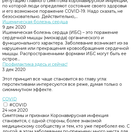
репутацию главного симптома коронавирусной инфекции,
по которой люди определяют состояние своего здоровья
и его возможное поражение COVID-19. Надо сказать, не
безосновательно. Действительно,...
Ишемическая болезнь сердца
9 дек 2020
Ишемическая болезнь сердца (ИБС) – это поражение
сердечной мышцы (миокарда) органического и
функционального характера. Заболевание возникает из-за
нарушения или прекращения кровообращения сердечной
мышцы. Распространенными формами ИБС могут быть ее
острое...
Профилактика здесь и сейчас!
3 дек 2020
Этот принцип все чаще становится во главу угла:
перспективами интересуются все реже, думая только о
сиюминутном эффекте.
COVID
#COVID
24 ноя 2020
Симптомы и признаки Коронавирусная инфекция
становится, с одной стороны, более знакомой
медицинскому сообществу и тем, кто уже переболел ею. С
другой, в этом заболевании по-прежнему много места для