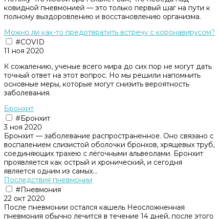
ковидной пневмонией — это только первый шаг на пути к
полному выздоровлению и восстановлению организма.
Можно ли как-то предотвратить встречу с коронавирусом?
#COVID
11 ноя 2020
К сожалению, ученые всего мира до сих пор не могут дать
точный ответ на этот вопрос. Но мы решили напомнить
основные меры, которые могут снизить вероятность
заболевания.
Бронхит
#Бронхит
3 ноя 2020
Бронхит — заболевание распространенное. Оно связано с
воспалением слизистой оболочки бронхов, хрящевых труб,
соединяющих трахею с лёгочными альвеолами. Бронхит
проявляется как острый и хронический, и сегодня
является одним из самых...
Последствия пневмонии
#Пневмония
22 окт 2020
После пневмонии остался кашель Неосложненная
пневмония обычно лечится в течение 14 дней, после этого