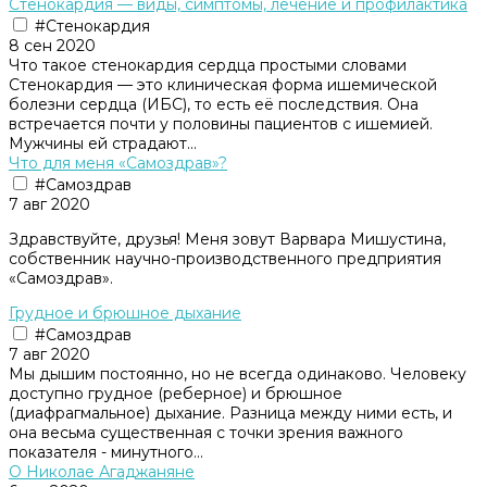
Стенокардия — виды, симптомы, лечение и профилактика
#Стенокардия
8 сен 2020
Что такое стенокардия сердца простыми словами
Стенокардия — это клиническая форма ишемической
болезни сердца (ИБС), то есть её последствия. Она
встречается почти у половины пациентов с ишемией.
Мужчины ей страдают...
Что для меня «Самоздрав»?
#Самоздрав
7 авг 2020
Здравствуйте, друзья! Меня зовут Варвара Мишустина,
собственник научно-производственного предприятия
«Самоздрав».
Грудное и брюшное дыхание
#Самоздрав
7 авг 2020
Мы дышим постоянно, но не всегда одинаково. Человеку
доступно грудное (реберное) и брюшное
(диафрагмальное) дыхание. Разница между ними есть, и
она весьма существенная с точки зрения важного
показателя - минутного...
О Николае Агаджаняне