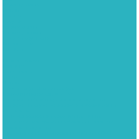
Наука о дыхании
Отзывы
Помощь
Покупки
Условия оплаты
Условия доставки
Помощь покупателю
Вопрос - ответ
Контакты
...
Каталог товаров
Компания
Сертификаты
Статьи
Отзывы
Научно-популярная литература
Пользовательское соглашение
Согласие на обработку персональных данных
Согласие на получение рекламно-информационных
материалов
Политика обработки персональных данных
Сведения о реализуемых требованиях по защите
персональных данных
Уведомление об использовании файлов COOKIE
Вопрос-Ответ