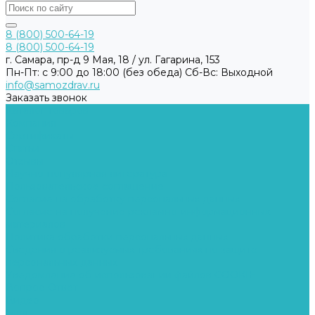
8 (800) 500-64-19
8 (800) 500-64-19
г. Самара, пр-д 9 Мая, 18 / ул. Гагарина, 153
Пн-Пт: с 9:00 до 18:00 (без обеда) Cб-Вс: Выходной
info@samozdrav.ru
Заказать звонок
Каталог товаров
Компания
Сертификаты
Статьи
Отзывы
Научно-популярная литература
Пользовательское соглашение
Согласие на обработку персональных данных
Согласие на получение рекламно-информационных
материалов
Политика обработки персональных данных
Сведения о реализуемых требованиях по защите
персональных данных
Уведомление об использовании файлов COOKIE
Вопрос-Ответ
Видео
Блог