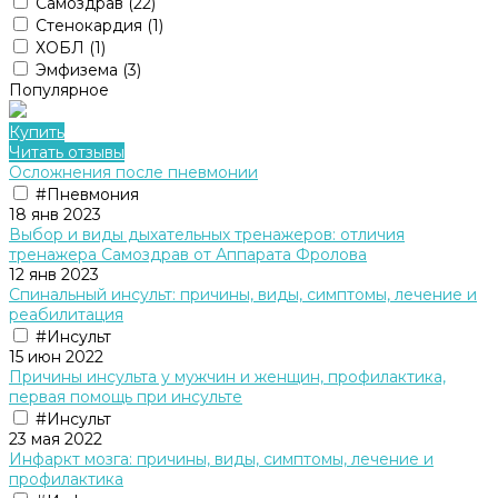
Самоздрав
(22)
Стенокардия
(1)
ХОБЛ
(1)
Эмфизема
(3)
Популярное
Купить
Читать отзывы
Осложнения после пневмонии
#Пневмония
18 янв 2023
Выбор и виды дыхательных тренажеров: отличия
тренажера Cамоздрав от Аппарата Фролова
12 янв 2023
Спинальный инсульт: причины, виды, симптомы, лечение и
реабилитация
#Инсульт
15 июн 2022
Причины инсульта у мужчин и женщин, профилактика,
первая помощь при инсульте
#Инсульт
23 мая 2022
Инфаркт мозга: причины, виды, симптомы, лечение и
профилактика