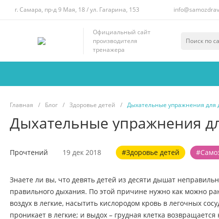
г. Самара, пр-д 9 Мая, 18 / ул. Гагарина, 153
info@samozdrav
Официальный сайт
производителя
тренажера
Главная
/
Блог
/
Здоровье детей
/
Дыхательные упражнения для 
Дыхательные упражнения дл
Прочтений
19 дек 2018
#Здоровье детей
#Само
Знаете ли вы, что девять детей из десяти дышат неправильно
правильного дыхания. По этой причине нужно как можно ран
воздух в легкие, насытить кислородом кровь в легочных сосу
проникает в легкие; и выдох – грудная клетка возвращаетс