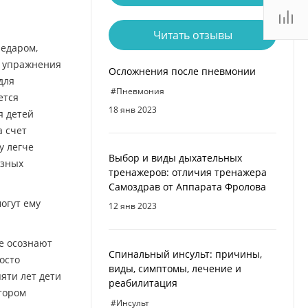
Читать отзывы
Недаром,
е упражнения
Осложнения после пневмонии
для
#Пневмония
ется
18 янв 2023
я детей
а счет
у легче
Выбор и виды дыхательных
езных
тренажеров: отличия тренажера
Cамоздрав от Аппарата Фролова
огут ему
12 янв 2023
не осознают
Спинальный инсульт: причины,
осто
виды, симптомы, лечение и
яти лет дети
реабилитация
тором
#Инсульт