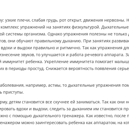
: узкие плечи, слабая грудь, рот открыт, движения нервозны. 
 комплекс упражнений на занятиях физкультурой. Дыхательны
ой системы организма. Однако упражнения полезны не только 
тов, они обучают правильному дыханию. При занятиях развива
 вдохи и выдохи правильно и ритмично. Так как упражнения дл
несение звуков, то улучшается и работа речевого аппарата. З
й иммунитет ребенка. Укрепление иммунитета помогает малыш
их в периоды простуд. Снижается вероятность появления серь
 заболевания, например, астмы, то дыхательные упражнения пом
ь приступы.
у, детям становится все скучнее ей заниматься. Так как они 
ировать вдохи и выдохи, следить за дыханием им становится пр
жно с помощью дыхательного тренажера. Как известно, после п
ренажером можно заинтересовать ребенка как аппаратом, на ко