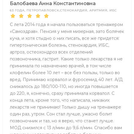
Балобаева Анна Константиновна
63 ГОДА, ПЕТРОПАВЛОВСК,СТЕНОКАРДИЯ, АРИТМИЯ, ИБС
С лета 2014 года я начала пользоваться тренажером
«Самоздрав». Пенсия у меня мизерная, зато болячек
куча, и хотя стыдно о них писать, все же придется:
гипертоническая болезнь, стенокардия, ИБС,
артроз, остеохондроз всех отделений
позвоночника, гастрит. Какие только лекарства я не
принимала по назначению врачей, в том числе
клофелин более 10 лет – все без пользы, только во
вред. Принимаю корвалол и фуросемид 40 лет. А/Д
снижалось до 180/100-110, но иногда повышается
до 220, я, конечно, сразу принимала корвалол. С
конца лета, кроме того, что написала, никаких
лекарств не принимаю! Только дышу на тренажере
один раз, утром. Сон стал лучше, ужасно болит
позвоночник и таз, но я верю, что станет лучше.
МОД снизился с 13 л/мин до 9,6 л/мин. Спасибо вам