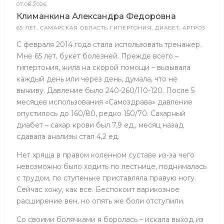
07.08.2026
Климанкина Александра Федоровна
65 ЛЕТ, САМАРСКАЯ ОБЛАСТЬ ГИПЕРТОНИЯ, ДИАБЕТ, АРТРОЗ
С февраля 2014 года стала использовать тренажер.
Мне 65 лет, букет болезней. Прежде всего –
гипертония, жила на скорой помощи – вызывала
каждый день или через день, думала, что не
выживу. Давление было 240-260/110-120. После 5
месяцев использования «Самоздрава» давление
опустилось до 160/80, редко 150/70. Сахарный
диабет – сахар крови был 7,9 ед., месяц назад
сдавала анализы стал 4,2 ед.
Нет хряща в правом коленном суставе из-за чего
невозможно было ходить по лестнице, поднималась
с трудом, по ступеньке приставляла правую ногу.
Сейчас хожу, как все. Беспокоит варикозное
расширение вен, но опять же боли отступили.
Со своими болячками я боролась – искала выход из