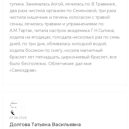
тупика. Занималась йогой, лечилась по В.Травинке,
два раза чистила организм по Семеновой, три раза
чистила кишечник и печень холосасом с травой
сенны, лечилась травами и упражнениями по
А.М.Тартак, читала настрои академика Г.Н.Сытина,
ходила на ягодицах, голодала несколько раз по семь
дней, по три дня, обливалась холодной водой,
ходила босиком по снегу, носила магнитный
браслет лет пятнадцать, циркониевый браслет, все
было бесполезно. Облегчение дал мне
«Самоздрав».
07.08.2026
Долгова Татьяна Васильевна