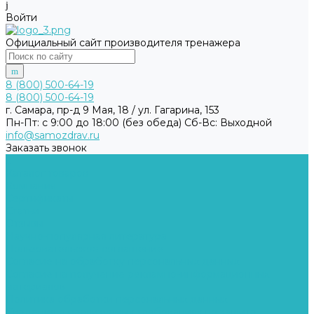
Войти
Официальный сайт производителя тренажера
8 (800) 500-64-19
8 (800) 500-64-19
г. Самара, пр-д 9 Мая, 18 / ул. Гагарина, 153
Пн-Пт: с 9:00 до 18:00 (без обеда) Cб-Вс: Выходной
info@samozdrav.ru
Заказать звонок
...
Каталог товаров
Компания
Сертификаты
Статьи
Отзывы
Научно-популярная литература
Пользовательское соглашение
Согласие на обработку персональных данных
Согласие на получение рекламно-информационных
материалов
Политика обработки персональных данных
Сведения о реализуемых требованиях по защите