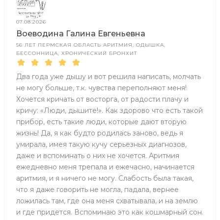
07.08.2026
Воеводина Галина Евгеньевна
56 ЛЕТ ПЕРМСКАЯ ОБЛАСТЬ АРИТМИЯ, ОДЫШКА,
БЕССОННИЦА, ХРОНИЧЕСКИЙ БРОНХИТ
Два года уже дышу и вот решила написать, молчать
не могу больше, т.к. чувства переполняют меня!
Хочется кричать от восторга, от радости плачу и
кричу: «Люди, дышите!». Как здорово что есть такой
прибор, есть такие люди, которые дают вторую
жизнь! Да, я как будто родилась заново, ведь я
умирала, имея такую кучу серьезных диагнозов,
даже и вспоминать о них не хочется. Аритмия
ежедневно меня трепала и ежечасно, начинается
аритмия, и я ничего не могу. Слабость была такая,
что я даже говорить не могла, падала, вернее
ложилась там, где она меня схватывала, и на землю
и где придется. Вспоминаю это как кошмарный сон.