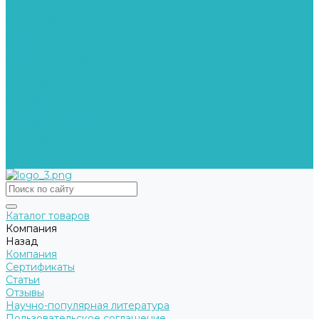
Уведомление об использовании файлов COOKIE
Вопрос-Ответ
Видео
Блог
Наука о дыхании
Отзывы
Помощь
Покупки
Условия оплаты
Условия доставки
Помощь покупателю
Вопрос - ответ
Контакты
Каталог товаров
Компания
Назад
Компания
Сертификаты
Статьи
Отзывы
Научно-популярная литература
Пользовательское соглашение