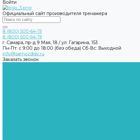
Войти
Официальный сайт производителя тренажера
8 (800) 500-64-19
8 (800) 500-64-19
г. Самара, пр-д 9 Мая, 18 / ул. Гагарина, 153
Пн-Пт: с 9:00 до 18:00 (без обеда) Cб-Вс: Выходной
info@samozdrav.ru
Заказать звонок
...
Каталог товаров
Компания
Сертификаты
Статьи
Отзывы
Научно-популярная литература
Пользовательское соглашение
Согласие на обработку персональных данных
Согласие на получение рекламно-информационных матери
Политика обработки персональных данных
Сведения о реализуемых требованиях по защите персональ
Уведомление об использовании файлов COOKIE
Вопрос-Ответ