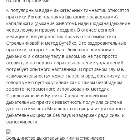
баланс в организме.
К популярным видам дыхательных гимнастик относятся
практики йогов: пранаяма (дыхание с задержками),
капалабхати (дыхание животом), нади шодхана (дыхание
через левую и правую ноздрю). В отечественной
медицине популярностью пользуются гимнастика
Стрельниковой и метод Бутейко. Это оздоровительные
практики, которые требуют большого внимания к
дыханию и к своему телу в целом, их не так просто
освоить, и на первых порах выполнение упражнений
потребует опытного наставника. В противном случае,
«самодеятельность» может нанести вред организму, не
говоря уже о пустых усилиях как о самом безобидном
эффекте неграмотного использования методик
Стрельниковой и Бутейко. Среди европейских
дыхательных практик известность получила система
датского гимнаста Мюллера, состоящая из ритмичных
дыхательных циклов без пауз и задержек ради силы и
выносливости.
Большинство дыхательных гимнастик имеют