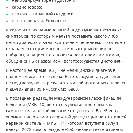
нейроциркуляторная дистония;
кардионевроз;
психовегетативный синдром;
вегетативная лабильность.
Каждое из этих наименований подразумевает комплекс
симптомов, по которым нельзя поставить какого-либо
иного диагноза и заняться точным лечением. По сути, это
означает, что причины негативных проявлений не
найдены, и пациент становится носителем симптомов,
объединенных названием «вегетососудистая дистония».
В настоящее время ВСД – не медицинский диагноз в
полном смысле этого слова. Вегетососудистая дистония
не подтверждается результатами лабораторных анализов
и других диагностических методов.
В последней редакции Международной классификации
болезней (МКБ -10) вегето сосудистая дистония как
самостоятельное заболевание отсутствует. В ней есть
упоминание о «соматоформной дисфункции вегетативной
нервной системы». МКБ – 11, которая вступит в силу 1
января 2022 года, в разделе «Заболевания вегетативной