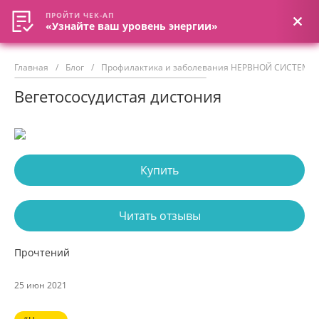
ПРОЙТИ ЧЕК-АП
ПРОЙТИ ЧЕК-АП
«Узнайте ваш уровень энергии»
«Узнайте ваш уровень энергии»
Главная
/
Блог
/
Профилактика и заболевания НЕРВНОЙ СИСТЕМЫ
Вегетососудистая дистония
Купить
Читать отзывы
Прочтений
25 июн 2021