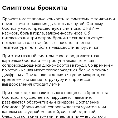
Симптомы бронхита
Бронхит имеет вполне конкретные симптомы с понятными
признаками поражения дыхательных путей. Острому
бронхиту часто предшествуют симптомы ОРВИ —
насморк, боль в горле, заложенность носа. Об
интоксикация при остром бронхите свидетельствует
потливость, головная боль, озноб, повышение
температуры тела, боль в мышцах спины, рук и ног.
При этом главный симптом, своего рода «визитная
карточка» бронхита — приступы «лающего» кашля,
сопровождающиеся дискомфортом в груди. Со временем
приступы кашля могут сопровождаться болью в районе
диафрагмы. При кашле отделяется густая мокрота, со
временем она меняет структуру и в процессе
выздоровления отходит легче.
При переходе воспалительного процесса с бронхов на
бронхиолы существенно нарушается дыхание,
развивается обструктивный синдром. Воспаление
бронхиол (бронхиолит) сопровождается мучительным
кашлем со скудной мокротой, сильной одышкой,
бледностью и симптомами гиперкапнии — вялостью и