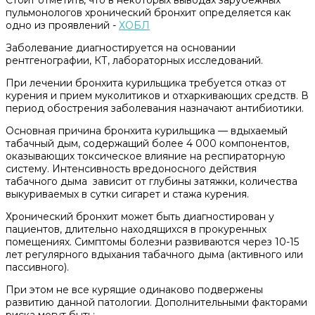
Стоит отметить, что в некоторых выводах зарубежных
пульмонологов хронический бронхит определяется как
одно из проявлений -
ХОБЛ
Заболевание диагностируется на основании
рентгенографии, КТ, лабораторных исследований.
При лечении бронхита курильщика требуется отказ от
курения и прием муколитиков и отхаркивающих средств. В
период обострения заболевания назначают антибиотики.
Основная причина бронхита курильщика — вдыхаемый
табачный дым, содержащий более 4 000 компонентов,
оказывающих токсическое влияние на респираторную
систему. Интенсивность вредоносного действия
табачного дыма зависит от глубины затяжки, количества
выкуриваемых в сутки сигарет и стажа курения.
Хронический бронхит может быть диагностирован у
пациентов, длительно находящихся в прокуренных
помещениях. Симптомы болезни развиваются через 10-15
лет регулярного вдыхания табачного дыма (активного или
пассивного).
При этом не все курящие одинаково подвержены
развитию данной патологии. Дополнительными факторами