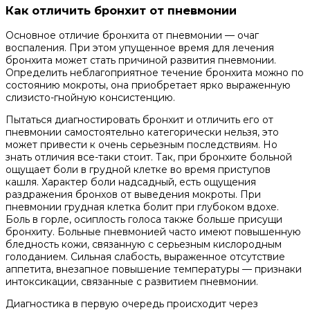
Как отличить бронхит от пневмонии
Основное отличие бронхита от пневмонии — очаг
воспаления. При этом упущенное время для лечения
бронхита может стать причиной развития пневмонии.
Определить неблагоприятное течение бронхита можно по
состоянию мокроты, она приобретает ярко выраженную
слизисто-гнойную консистенцию.
Пытаться диагностировать бронхит и отличить его от
пневмонии самостоятельно категорически нельзя, это
может привести к очень серьезным последствиям. Но
знать отличия все-таки стоит. Так, при бронхите больной
ощущает боли в грудной клетке во время приступов
кашля. Характер боли надсадный, есть ощущения
раздражения бронхов от выведения мокроты. При
пневмонии грудная клетка болит при глубоком вдохе.
Боль в горле, осиплость голоса также больше присущи
бронхиту. Больные пневмонией часто имеют повышенную
бледность кожи, связанную с серьезным кислородным
голоданием. Сильная слабость, выраженное отсутствие
аппетита, внезапное повышение температуры — признаки
интоксикации, связанные с развитием пневмонии.
Диагностика в первую очередь происходит через