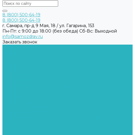
8 (800) 500-64-19
8 (800) 500-64-19
г. Самара, пр-д 9 Мая, 18 / ул. Гагарина, 153
Пн-Пт: с 9:00 до 18:00 (без обеда) Cб-Вс: Выходной
info@samozdrav.ru
Заказать звонок
Каталог товаров
Компания
Сертификаты
Статьи
Отзывы
Научно-популярная литература
Пользовательское соглашение
Согласие на обработку персональных данных
Согласие на получение рекламно-информационных
материалов
Политика обработки персональных данных
Сведения о реализуемых требованиях по защите
персональных данных
Уведомление об использовании файлов COOKIE
Вопрос-Ответ
Видео
Блог