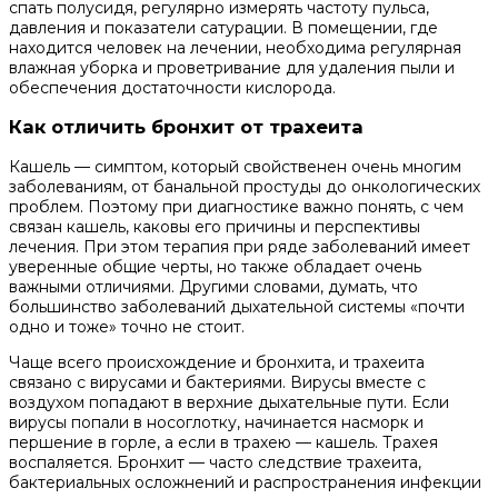
спать полусидя, регулярно измерять частоту пульса,
давления и показатели сатурации. В помещении, где
находится человек на лечении, необходима регулярная
влажная уборка и проветривание для удаления пыли и
обеспечения достаточности кислорода.
Как отличить бронхит от трахеита
Кашель — симптом, который свойственен очень многим
заболеваниям, от банальной простуды до онкологических
проблем. Поэтому при диагностике важно понять, с чем
связан кашель, каковы его причины и перспективы
лечения. При этом терапия при ряде заболеваний имеет
уверенные общие черты, но также обладает очень
важными отличиями. Другими словами, думать, что
большинство заболеваний дыхательной системы «почти
одно и тоже» точно не стоит.
Чаще всего происхождение и бронхита, и трахеита
связано с вирусами и бактериями. Вирусы вместе с
воздухом попадают в верхние дыхательные пути. Если
вирусы попали в носоглотку, начинается насморк и
першение в горле, а если в трахею — кашель. Трахея
воспаляется. Бронхит — часто следствие трахеита,
бактериальных осложнений и распространения инфекции