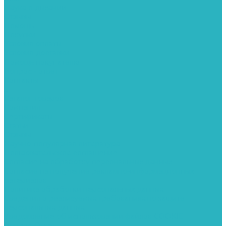
Наука о дыхании
Отзывы
Помощь
Покупки
Условия оплаты
Условия доставки
Помощь покупателю
Вопрос - ответ
Контакты
...
Каталог товаров
Компания
Сертификаты
Статьи
Отзывы
Научно-популярная литература
Пользовательское соглашение
Согласие на обработку персональных данных
Согласие на получение рекламно-информационных
материалов
Политика обработки персональных данных
Сведения о реализуемых требованиях по защите
персональных данных
Уведомление об использовании файлов COOKIE
Вопрос-Ответ