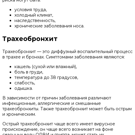
риска могут быть:
условия труда,
холодный климат,
наследственность,
хронические заболевания носа.
Трахеобронхит
Трахеобронхит — это диффузный воспалительный процесс
в трахее и бронхах. Симптомами заболевания являются:
кашель (сухой или влажный),
боль в груди,
температура до 38 градусов,
слабость,
одышка.
В зависимости от причин заболевания различают
инфекционные, аллергические и смешанные
трахеобронхиты. Также трахеобронхит может быть острым
и хроническим.
Острый трахеобронхит чаще всего имеет вирусное
происхождение, он чаще всего возникает на фоне
сезонных волн ОРВИ и гриппа, может стать их