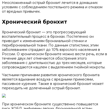
Неосложненный острый бронхит лечится в домашних
условиях с соблюдением постельного режима и отказом
от вредных привычек.
Хронический бронхит
Хронический бронхит — это прогрессирующий
воспалительный процесс в бронхах. Постепенно он
приводит к изменениям бронхиальной стенки и
перибронхиальной ткани. По данным статистики, этим
заболеванием страдают до 10% взрослого населения в
России. О хроническом бронхите можно вести речь, если в
течение двух лет отмечаются обострения этого
заболевания с длительностью до трех месяцев, которые
сопровождаются кашлем с выделением гнойной мокроты.
Частными причинами развития хронического бронхита
является вдыхание воздуха с вредными примесями,
пассивное курение. Также в хронический бронхит может
переходить не долеченный острый бронхит.
При хроническом бронхите существенно повышается
риск ХОБЛ, эмфиземы легких, бронхиальной астмы,