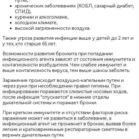
путях,
хронических заболеваниях (ХОБЛ, сахарный диабет,
СПИД),
курении и алкоголизме,
холодном климате,
высокой загрязненности воздуха.
Также угроза развития инфекции выше у детей до 2 лет и
у тех, кто старше 65 лет.
Возможности развития бронхита при попадании
инфекционного агента зависят от состояния иммунитета и
контагиозности возбудителя. Чем слабее иммунитет и
выше контагиозность вируса, тем выше шансы заболеть.
Заражение происходит воздушно-капельным путем и
через руки при несоблюдении правил гигиены. При
инфицировании поражаются слизистые носовых ходов,
после инфекция "спускается" в нижние отделы
дыхательной системы и поражает бронхи.
При крепком иммунитете и отсутствии факторов риска
заражение может не развиться в заболевание, а
инфекционный агент не проникнет в бронхи, вызвав более
легкие и кратковременные респираторные симптомы в
верхних дыхательных путях.