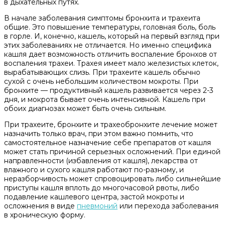
в дыхательных путях.
В начале заболевания симптомы бронхита и трахеита
общие. Это повышение температуры, головная боль, боль
в горле. И, конечно, кашель, который на первый взгляд при
этих заболеваниях не отличается. Но именно специфика
кашля дает возможность отличить воспаление бронхов от
воспаления трахеи. Трахея имеет мало железистых клеток,
вырабатывающих слизь. При трахеите кашель обычно
сухой с очень небольшим количеством мокроты. При
бронхите — продуктивный кашель развивается через 2-3
дня, и мокрота бывает очень интенсивной. Кашель при
обоих диагнозах может быть очень сильным.
При трахеите, бронхите и трахеобронхите лечение может
назначить только врач, при этом важно помнить, что
самостоятельное назначение себе препаратов от кашля
может стать причиной серьезных осложнений. При единой
направленности (избавления от кашля), лекарства от
влажного и сухого кашля работают по-разному, и
неразборчивость может спровоцировать либо сильнейшие
приступы кашля вплоть до многочасовой рвоты, либо
подавление кашлевого центра, застой мокроты и
осложнения в виде
пневмоний
или перехода заболевания
в хроническую форму.