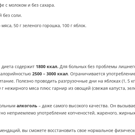
е с молоком и без сахара.
й без соли.
мяса, 50 г зеленого горошка, 100 г яблок.
я диета содержит
1800 ккал.
Для больных без проблемы лишнег
 калорийностью
2500 – 3000 ккал
. Ограничивается употреблени
тание. Полезно проводить разгрузочные дни на яблоках (1, 5 кг
00 г нежирного мяса плюс гарнир из овощей (свежая капуста, зе
больным
алкоголь
– даже самого высокого качества. Он вызыва
но неприемлемо употребление копченостей, жареного, жирных
мендаций, вы сможете восстановить свое нормальное физическ