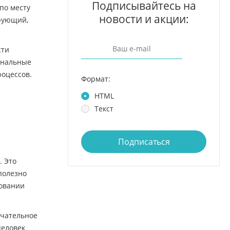
Подписывайтесь на
по месту
новости и акции:
ирующий,
сти
ональные
оцессов.
Формат:
HTML
Текст
Подписаться
. Это
 полезно
довании
нчательное
Человек