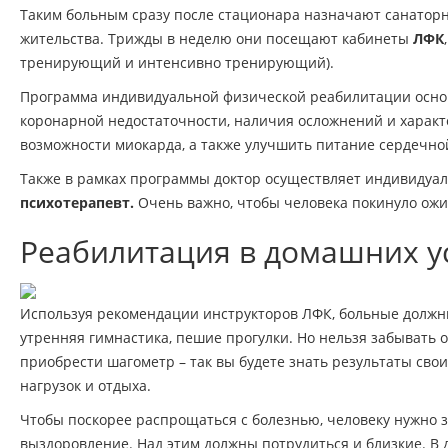
Таким больным сразу после стационара назначают санаторно
жительства. Трижды в неделю они посещают кабинеты
ЛФК
тренирующий и интенсивно тренирующий).
Программа индивидуальной физической реабилитации основ
коронарной недостаточности, наличия осложнений и характ
возможности миокарда, а также улучшить питание сердечн
Также в рамках программы доктор осуществляет индивиду
психотерапевт.
Очень важно, чтобы человека покинуло ожид
Реабилитация в домашних у
Используя рекомендации инструкторов ЛФК, больные должны
утренняя гимнастика, пешие прогулки. Но нельзя забывать о
приобрести шагометр – так вы будете знать результаты сво
нагрузок и отдыха.
Чтобы поскорее распрощаться с болезнью, человеку нужно за
выздоровление. Над этим должны потрудиться и близкие. В