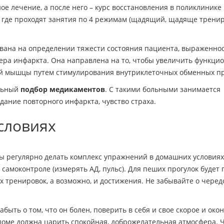
е лечение, а после него – курс восстановления в поликлинике 
, где проходят занятия по 4 режимам (щадящий, щадяще трен
ана на определении тяжести состояния пациента, выраженно
ера инфаркта. Она направлена на то, чтобы увеличить функци
ой мышцы путем стимулирования внутриклеточных обменных пр
альный
подбор медикаментов
. С такими больными занимается
ание повторного инфаркта, чувство страха.
словиях
 регулярно делать комплекс упражнений в домашних условиях
 самоконтроле (измерять АД, пульс). Для пеших прогулок будет
их тренировок, а возможно, и достижения. Не забывайте о чере
быть о том, что он болен, поверить в себя и свое скорое и око
 доме должна царить спокойная, доброжелательная атмосфера. 