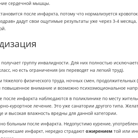
ание сердечной мышцы.
тановится после инфаркта, потому что нормализуется кровоток
здрав» дадут свои ощутимые результаты уже через 3-4 месяца, 
ой.
идизация
) получает группу инвалидности. Для них полностью исключает
асс, но есть ограничения (их переводят на легкий труд).
тяжелого физического труда, ночных смен, продолжительных (
ется повышенное внимание и возможно психоэмоциональное нап
е после инфаркта наблюдаются в поликлинике по месту житель
орно-курортное лечение. Это уже санатории другого типа. Жела
е и высокая влажность вредны для данной категории.
но больным после инфаркта. Недопустимо курение, употребле
 перенесшие инфаркт, нередко страдают
ожирением
той или ино