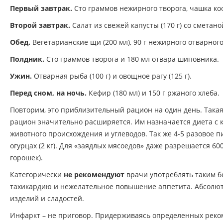
Первый завтрак.
Сто граммов нежирного творога, чашка коф
Второй завтрак.
Салат из свежей капусты (170 г) со сметано
Обед.
Вегетарианские щи (200 мл), 90 г нежирного отварного 
Полдник.
Сто граммов творога и 180 мл отвара шиповника.
Ужин.
Отварная рыба (100 г) и овощное рагу (125 г).
Перед сном, на ночь.
Кефир (180 мл) и 150 г ржаного хлеба.
Повторим, это приблизительный рацион на один день. Така
рацион значительно расширяется. Им назначается диета с
животного происхождения и углеводов. Так же 4-5 разовое пи
огурцах (2 кг). Для «заядлых мясоедов» даже разрешается 6
горошек).
Категорически
не рекомендуют
врачи употреблять таким 
тахикардию и нежелательное повышение аппетита. Абсолют
изделий и сладостей.
Инфаркт – не приговор. Придерживаясь определенных реко