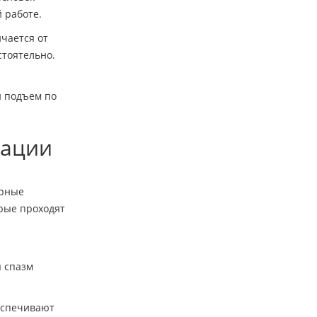
 работе.
чается от
стоятельно.
й подъем по
тации
ярные
орые проходят
я спазм
беспечивают