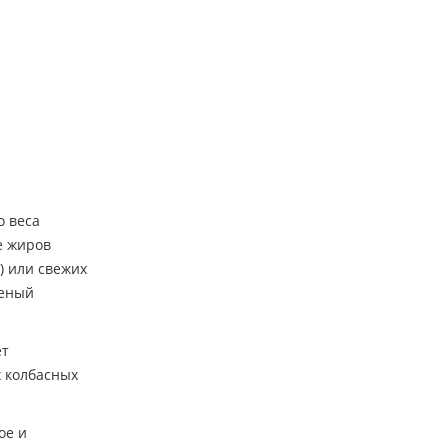
о веса
е жиров
) или свежих
леный
ет
 колбасных
ое и