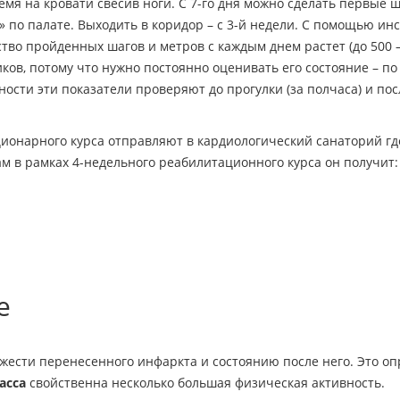
емя на кровати свесив ноги. С 7-го дня можно сделать первые 
» по палате. Выходить в коридор – с 3-й недели. С помощью ин
во пройденных шагов и метров с каждым днем растет (до 500 –
ов, потому что нужно постоянно оценивать его состояние – по
ости эти показатели проверяют до прогулки (за полчаса) и пос
ционарного курса отправляют в кардиологический санаторий гд
ам в рамках 4-недельного реабилитационного курса он получит:
е
яжести перенесенного инфаркта и состоянию после него. Это о
ласса
свойственна несколько большая физическая активность.