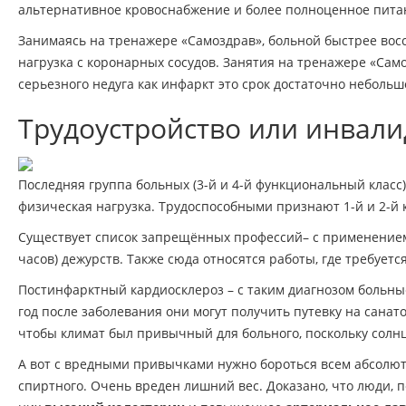
альтернативное кровоснабжение и более полноценное пит
Занимаясь на тренажере «Самоздрав», больной быстрее восс
нагрузка с коронарных сосудов. Занятия на тренажере «Само
серьезного недуга как инфаркт это срок достаточно небольш
Трудоустройство или инвал
Последняя группа больных (3-й и 4-й функциональный класс
физическая нагрузка. Трудоспособными признают 1-й и 2-й кл
Существует список запрещённых профессий– с применением 
часов) дежурств. Также сюда относятся работы, где требу
Постинфарктный кардиосклероз – с таким диагнозом больны
год после заболевания они могут получить путевку на санат
чтобы климат был привычный для больного, поскольку солнц
А вот с вредными привычками нужно бороться всем абсолют
спиртного. Очень вреден лишний вес. Доказано, что люди,