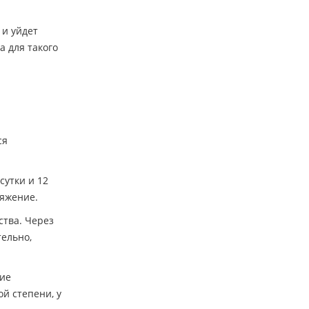
 и уйдет
а для такого
ся
сутки и 12
ряжение.
ства. Через
тельно,
ние
й степени, у