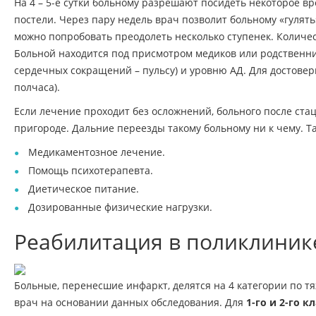
На 4 – 5-е сутки больному разрешают посидеть некоторое вр
постели. Через пару недель врач позволит больному «гулять
можно попробовать преодолеть несколько ступенек. Количест
Больной находится под присмотром медиков или родственник
сердечных сокращений – пульсу) и уровню АД. Для достоверн
полчаса).
Если лечение проходит без осложнений, больного после ста
пригороде. Дальние переезды такому больному ни к чему. Т
Медикаментозное лечение.
Помощь психотерапевта.
Диетическое питание.
Дозированные физические нагрузки.
Реабилитация в поликлиник
Больные, перенесшие инфаркт, делятся на 4 категории по т
врач на основании данных обследования. Для
1-го и 2-го к