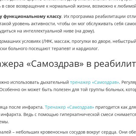
ь в свое возвращение к нормальной жизни, возможно к любимой
му функциональному классу
. Их программа реабилитации отли
такой уровень активности, чтобы он мог обслуживать себя само
иться на интеллектуальной ниве (на дому).
домашних условиях (ЛФК, массаж, прогулки во дворе, небыстры
ески больного посещают терапевт и кардиолог.
жера «Самоздрав» в реабили
можно использовать дыхательный
тренажер «Самоздрав»
. Регул
Особенно он может быть полезен для той группы больных, кот
сяца после инфаркта.
Тренажер «Самоздрав»
пригодится как для
о инфаркта. Ведь с помощью гиперкапнической смеси снимаетс
емы.
ралей – небольших кровеносных сосудов вокруг сердца. Они о