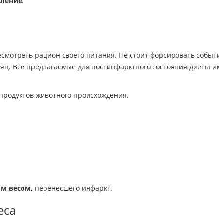
вление
.
смотреть рацион своего питания. Не стоит форсировать событи
есяц. Все предлагаемые для постинфарктного состояния диеты 
продуктов животного происхождения.
м весом,
перенесшего инфаркт.
еса