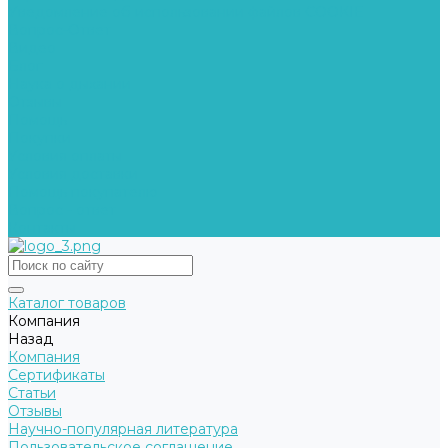
Уведомление об использовании файлов COOKIE
Вопрос-Ответ
Видео
Блог
Наука о дыхании
Отзывы
Помощь
Покупки
Условия оплаты
Условия доставки
Помощь покупателю
Вопрос - ответ
Контакты
Каталог товаров
Компания
Назад
Компания
Сертификаты
Статьи
Отзывы
Научно-популярная литература
Пользовательское соглашение