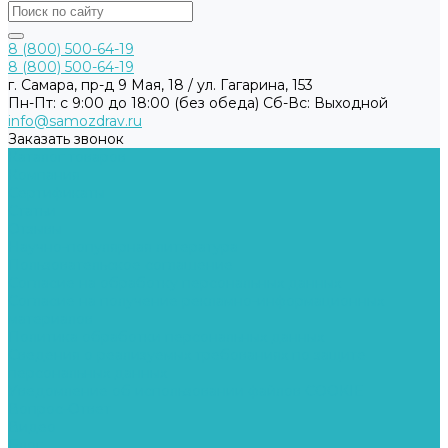
8 (800) 500-64-19
8 (800) 500-64-19
г. Самара, пр-д 9 Мая, 18 / ул. Гагарина, 153
Пн-Пт: с 9:00 до 18:00 (без обеда) Cб-Вс: Выходной
info@samozdrav.ru
Заказать звонок
Каталог товаров
Компания
Сертификаты
Статьи
Отзывы
Научно-популярная литература
Пользовательское соглашение
Согласие на обработку персональных данных
Согласие на получение рекламно-информационных
материалов
Политика обработки персональных данных
Сведения о реализуемых требованиях по защите
персональных данных
Уведомление об использовании файлов COOKIE
Вопрос-Ответ
Видео
Блог