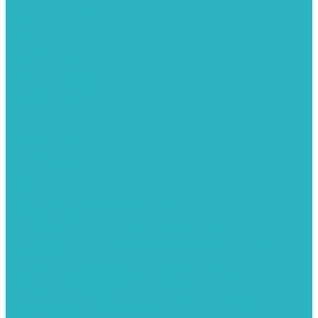
Наука о дыхании
Отзывы
Помощь
Покупки
Условия оплаты
Условия доставки
Помощь покупателю
Вопрос - ответ
Контакты
...
Каталог товаров
Компания
Сертификаты
Статьи
Отзывы
Научно-популярная литература
Пользовательское соглашение
Согласие на обработку персональных данных
Согласие на получение рекламно-информационных
материалов
Политика обработки персональных данных
Сведения о реализуемых требованиях по защите
персональных данных
Уведомление об использовании файлов COOKIE
Вопрос-Ответ