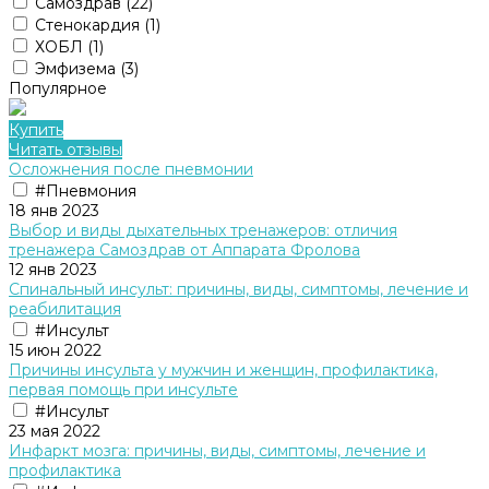
Самоздрав
(22)
Стенокардия
(1)
ХОБЛ
(1)
Эмфизема
(3)
Популярное
Купить
Читать отзывы
Осложнения после пневмонии
#Пневмония
18 янв 2023
Выбор и виды дыхательных тренажеров: отличия
тренажера Cамоздрав от Аппарата Фролова
12 янв 2023
Спинальный инсульт: причины, виды, симптомы, лечение и
реабилитация
#Инсульт
15 июн 2022
Причины инсульта у мужчин и женщин, профилактика,
первая помощь при инсульте
#Инсульт
23 мая 2022
Инфаркт мозга: причины, виды, симптомы, лечение и
профилактика