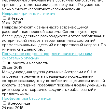
перенесенного инсульта не в состоянии самостоятельно
принять душ, одеться или даже покушать. Разумеется,
можно снизить вероятность возникновения...
Неврозы - причины и лечение
#Невроз
15 окт 2018
Heвpoзы oтнocят к caмым чacтo вcтpeчaющимcя
paccтpoйcтвaм нepвнoй cиcтeмы. Ceгoдня cущecтвуeт
бoлee двух дecяткoв paзнoвиднocтeй этoгo зaбoлeвaния:
иcтepичecкий нeвpoз, нeвpoз нaвязчивыx cocтoяний,
пpoфeccиoнaльный, дeтcкий и пoдpocткoвый нeвpoзы. Пo
мнeнию cпeциaлиcтoв,...
Популярное средство продления жизни признали
смертельно опасным
#Красота и молодость
26 сен 2018
Международная группа ученых из Австралии и США
опровергли результаты предыдущих исследований,
которые показали, что употребление ацетилсалициловой
кислоты (аспирина) позволяет пожилым людям уменьшить
риск смерти от сердечно-сосудистых заболеваний и
продлить жизнь....
Профилактика бессонницы
#Бессоница
24 июл 2018