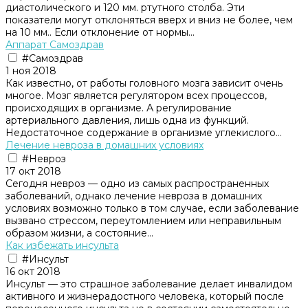
диастолического и 120 мм. ртутного столба. Эти
показатели могут отклоняться вверх и вниз не более, чем
на 10 мм.. Если отклонение от нормы...
Аппарат Самоздрав
#Самоздрав
1 ноя 2018
Как известно, от работы головного мозга зависит очень
многое. Мозг является регулятором всех процессов,
происходящих в организме. А регулирование
артериального давления, лишь одна из функций.
Недостаточное содержание в организме углекислого...
Лeчeниe невроза в домашних условиях
#Невроз
17 окт 2018
Сегодня невроз — одно из самых распространенных
заболеваний, однако лечение невроза в домашних
условиях возможно только в том случае, если заболевание
вызвано стрессом, переутомлением или неправильным
образом жизни, а состояние...
Как избежать инсульта
#Инсульт
16 окт 2018
Инсульт — это страшное заболевание делает инвалидом
активного и жизнерадостного человека, который после