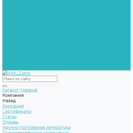
Уведомление об использовании файлов COOKIE
Вопрос-Ответ
Видео
Блог
Наука о дыхании
Отзывы
Помощь
Покупки
Условия оплаты
Условия доставки
Помощь покупателю
Вопрос - ответ
Контакты
Каталог товаров
Компания
Назад
Компания
Сертификаты
Статьи
Отзывы
Научно-популярная литература
Пользовательское соглашение