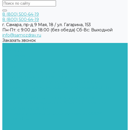
8 (800) 500-64-19
8 (800) 500-64-19
г. Самара, пр-д 9 Мая, 18 / ул. Гагарина, 153
Пн-Пт: с 9:00 до 18:00 (без обеда) Cб-Вс: Выходной
info@samozdrav.ru
Заказать звонок
Каталог товаров
Компания
Сертификаты
Статьи
Отзывы
Научно-популярная литература
Пользовательское соглашение
Согласие на обработку персональных данных
Согласие на получение рекламно-информационных
материалов
Политика обработки персональных данных
Сведения о реализуемых требованиях по защите
персональных данных
Уведомление об использовании файлов COOKIE
Вопрос-Ответ
Видео
Блог