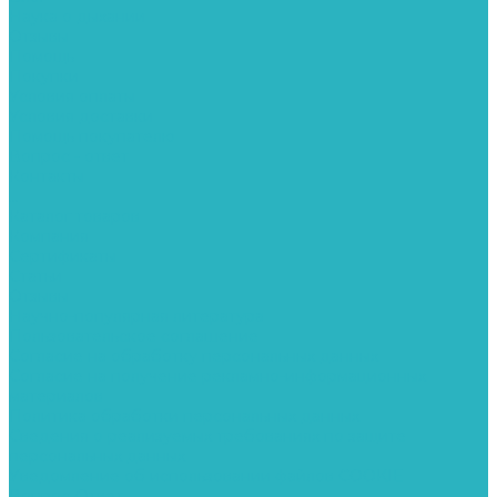
Наука о дыхании
Отзывы
Помощь
Покупки
Условия оплаты
Условия доставки
Помощь покупателю
Вопрос - ответ
Контакты
...
Каталог товаров
Компания
Сертификаты
Статьи
Отзывы
Научно-популярная литература
Пользовательское соглашение
Согласие на обработку персональных данных
Согласие на получение рекламно-информационных
материалов
Политика обработки персональных данных
Сведения о реализуемых требованиях по защите
персональных данных
Уведомление об использовании файлов COOKIE
Вопрос-Ответ